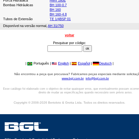
Porca Hidráulica
HMV 160E
Bombas Hidráulicas
BH 100-0.7
BH 160
BH 160-4.8
Tubos de Extensão
TE 1/4BSP 01
Disponível na versão normal,
AH 31/750
voltar
Pesquisar por código:
|
Português |
English
|
Español
|
Deutsch
|
Não encontrou a peça que procurava? Fabricamos peças especiais mediante solicitaçã
www.bgl.com.br
info@bgl.com.br
Esse catálogo foi elaborado com o objetivo de evitar quaisquer erros, que eventualmente possam ocorre
direito de mudar as especificações quando necessário sem prévio aviso.
Copyright © 2006-2026 Bertoloto & Grotta Ltda. Todos os direitos reservados.