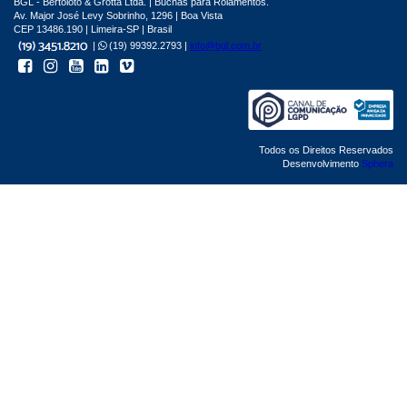
BGL - Bertoloto & Grotta Ltda. | Buchas para Rolamentos.
Av. Major José Levy Sobrinho, 1296 | Boa Vista
CEP 13486.190 | Limeira-SP | Brasil
|
(19) 99392.2793 |
info@bgl.com.br
Todos os Direitos Reservados
Desenvolvimento
Sphera