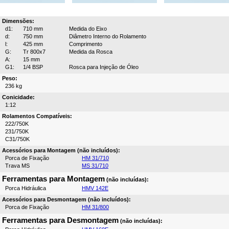
Dimensões:
d1:
710 mm
Medida do Eixo
d:
750 mm
Diâmetro Interno do Rolamento
l:
425 mm
Comprimento
G:
Tr 800x7
Medida da Rosca
A:
15 mm
G1:
1/4 BSP
Rosca para Injeção de Óleo
Peso:
236 kg
Conicidade:
1:12
Rolamentos Compatíveis:
222/750K
231/750K
C31/750K
Acessórios para Montagem (não incluídos):
Porca de Fixação
HM 31/710
Trava MS
MS 31/710
Ferramentas para Montagem
(não incluídas):
Porca Hidráulica
HMV 142E
Acessórios para Desmontagem (não incluídos):
Porca de Fixação
HM 31/800
Ferramentas para Desmontagem
(não incluídas):