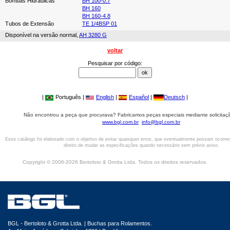
Bombas Hidráulicas
BH 100-0.7
BH 160
BH 160-4.8
Tubos de Extensão
TE 1/4BSP 01
Disponível na versão normal,
AH 3280 G
voltar
Pesquisar por código:
|
Português |
English
|
Español
|
Deutsch
|
Não encontrou a peça que procurava? Fabricamos peças especiais mediante solicitaçã
www.bgl.com.br
info@bgl.com.br
Esse catálogo foi elaborado com o objetivo de evitar quaisquer erros, que eventualmente possam ocorre
direito de mudar as especificações quando necessário sem prévio aviso.
Copyright © 2006-2026 Bertoloto & Grotta Ltda. Todos os direitos reservados.
BGL - Bertoloto & Grotta Ltda. | Buchas para Rolamentos.