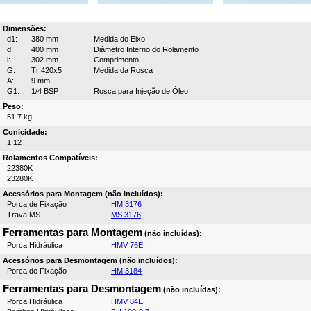
Dimensões:
d1:
380 mm
Medida do Eixo
d:
400 mm
Diâmetro Interno do Rolamento
l:
302 mm
Comprimento
G:
Tr 420x5
Medida da Rosca
A:
9 mm
G1:
1/4 BSP
Rosca para Injeção de Óleo
Peso:
51.7 kg
Conicidade:
1:12
Rolamentos Compatíveis:
22380K
23280K
Acessórios para Montagem (não incluídos):
Porca de Fixação
HM 3176
Trava MS
MS 3176
Ferramentas para Montagem
(não incluídas):
Porca Hidráulica
HMV 76E
Acessórios para Desmontagem (não incluídos):
Porca de Fixação
HM 3184
Ferramentas para Desmontagem
(não incluídas):
Porca Hidráulica
HMV 84E