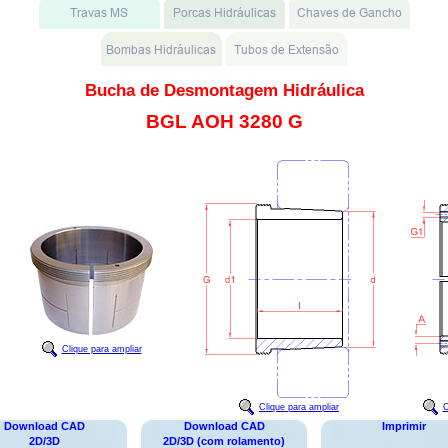
Bucha de Desmontagem Hidráulica
BGL AOH 3280 G
Clique para ampliar
Clique para ampliar
C
Download CAD
Download CAD
Imprimir
2D/3D
2D/3D (com rolamento)