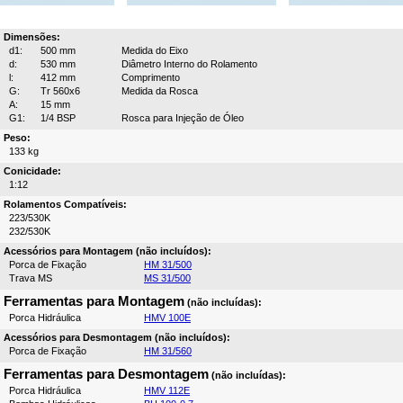
Dimensões:
d1:
500 mm
Medida do Eixo
d:
530 mm
Diâmetro Interno do Rolamento
l:
412 mm
Comprimento
G:
Tr 560x6
Medida da Rosca
A:
15 mm
G1:
1/4 BSP
Rosca para Injeção de Óleo
Peso:
133 kg
Conicidade:
1:12
Rolamentos Compatíveis:
223/530K
232/530K
Acessórios para Montagem (não incluídos):
Porca de Fixação
HM 31/500
Trava MS
MS 31/500
Ferramentas para Montagem
(não incluídas):
Porca Hidráulica
HMV 100E
Acessórios para Desmontagem (não incluídos):
Porca de Fixação
HM 31/560
Ferramentas para Desmontagem
(não incluídas):
Porca Hidráulica
HMV 112E