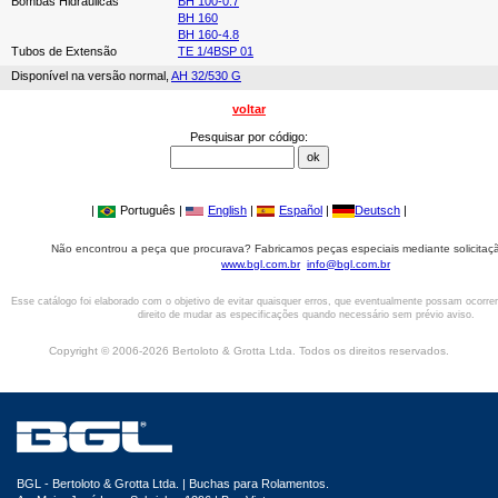
Bombas Hidráulicas
BH 100-0.7
BH 160
BH 160-4.8
Tubos de Extensão
TE 1/4BSP 01
Disponível na versão normal,
AH 32/530 G
voltar
Pesquisar por código:
|
Português |
English
|
Español
|
Deutsch
|
Não encontrou a peça que procurava? Fabricamos peças especiais mediante solicitaçã
www.bgl.com.br
info@bgl.com.br
Esse catálogo foi elaborado com o objetivo de evitar quaisquer erros, que eventualmente possam ocorre
direito de mudar as especificações quando necessário sem prévio aviso.
Copyright © 2006-2026 Bertoloto & Grotta Ltda. Todos os direitos reservados.
BGL - Bertoloto & Grotta Ltda. | Buchas para Rolamentos.