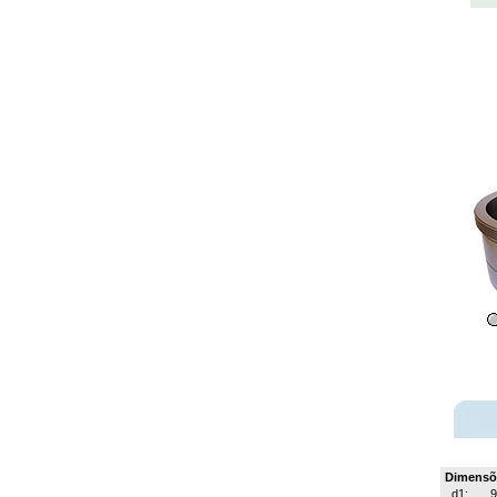
Dimensõ
d1: