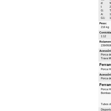
d:
l:
G:
T
A:
G1:
1
Peso:
216 kg
Conicida
1:12
Rolamen
239/950
Acessóri
Porca d
Trava 
Ferra
Porca Hi
Acessóri
Porca d
Ferra
Porca Hi
Bombas 
Tubos d
Disponí