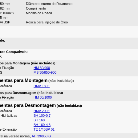
950 mm
Diâmetro Interno do Rolamento
282 mm
Comprimento
r 1000x8
Medida da Rosca
15 mm
/4 BSP
Rosca para Injeção de Óleo
de:
tos Compatíveis:
K
os para Montagem (não incluídos):
e Fixação
HM 30/900
MS
MS 30/850-900
mentas para Montagem
(não incluídas):
dráulica
HMV 180E
os para Desmontagem (não incluídos):
e Fixação
HM 30/1000
mentas para Desmontagem
(não incluídas):
dráulica
HMV 200E
Hidráulicas
BH 100-0.7
BH 160
BH 160-4.8
e Extensão
TE 1/4BSP 01
vel na versão normal,
AH 39/950 G