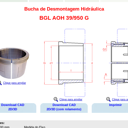
Bucha de Desmontagem Hidráulica
BGL AOH 39/950 G
Clique para ampliar
Clique para ampliar
Clique para a
Download CAD
Download CAD
Imprimir
2D/3D
2D/3D (com rolamento)
es:
900 mm
Medida do Eixo