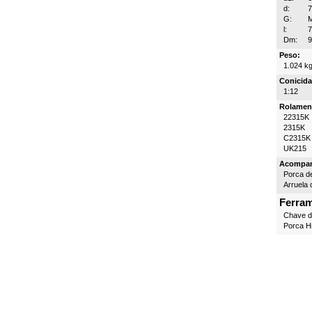
d:
G:
l:
Dm:
Peso:
1.024 k
Conicida
1:12
Rolamen
22315K
2315K
C2315K
UK215
Acompa
Porca d
Arruela 
Ferra
Chave 
Porca Hi