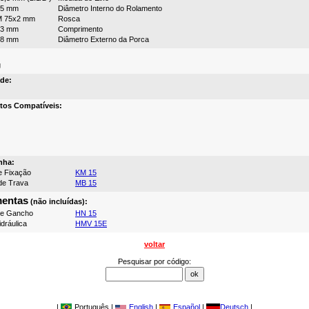
75 mm
Diâmetro Interno do Rolamento
M 75x2 mm
Rosca
73 mm
Comprimento
98 mm
Diâmetro Externo da Porca
g
de:
tos Compatíveis:
nha:
e Fixação
KM 15
de Trava
MB 15
mentas
(não incluídas):
de Gancho
HN 15
dráulica
HMV 15E
voltar
Pesquisar por código:
|
Português |
English
|
Español
|
Deutsch
|