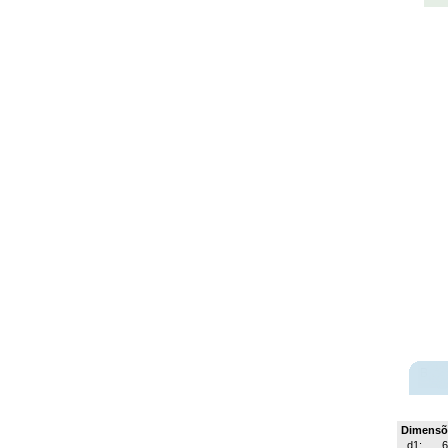
Dimensõ
d1:
6