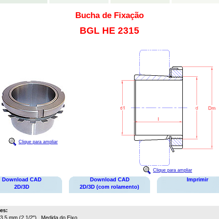
Bucha de Fixação
BGL HE 2315
Clique para ampliar
Clique para ampliar
Download CAD
Download CAD
Imprimir
2D/3D
2D/3D (com rolamento)
es:
3,5 mm (2.1/2")
Medida do Eixo