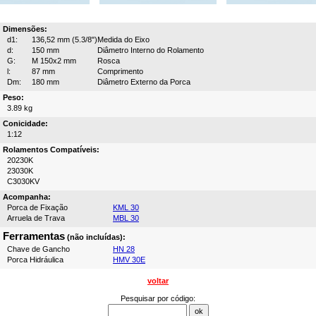
Dimensões:
d1:
136,52 mm (5.3/8")
Medida do Eixo
d:
150 mm
Diâmetro Interno do Rolamento
G:
M 150x2 mm
Rosca
l:
87 mm
Comprimento
Dm:
180 mm
Diâmetro Externo da Porca
Peso:
3.89 kg
Conicidade:
1:12
Rolamentos Compatíveis:
20230K
23030K
C3030KV
Acompanha:
Porca de Fixação
KML 30
Arruela de Trava
MBL 30
Ferramentas
(não incluídas):
Chave de Gancho
HN 28
Porca Hidráulica
HMV 30E
voltar
Pesquisar por código: