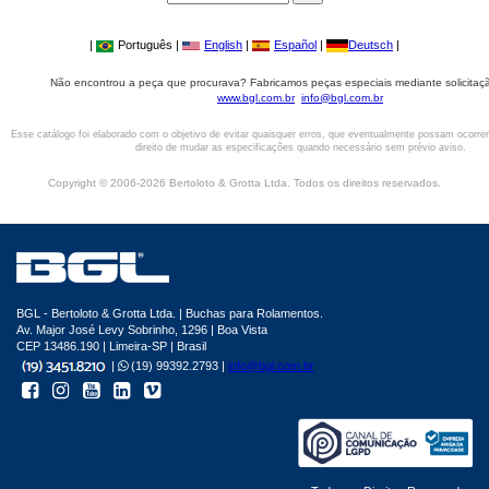
|
Português |
English
|
Español
|
Deutsch
|
Não encontrou a peça que procurava? Fabricamos peças especiais mediante solicitaçã
www.bgl.com.br
info@bgl.com.br
Esse catálogo foi elaborado com o objetivo de evitar quaisquer erros, que eventualmente possam ocorre
direito de mudar as especificações quando necessário sem prévio aviso.
Copyright © 2006-2026 Bertoloto & Grotta Ltda. Todos os direitos reservados.
BGL - Bertoloto & Grotta Ltda. | Buchas para Rolamentos.
Av. Major José Levy Sobrinho, 1296 | Boa Vista
CEP 13486.190 | Limeira-SP | Brasil
|
(19) 99392.2793 |
info@bgl.com.br