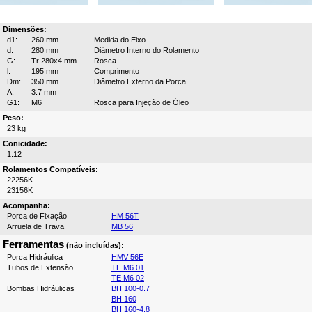
Dimensões:
d1:
260 mm
Medida do Eixo
d:
280 mm
Diâmetro Interno do Rolamento
G:
Tr 280x4 mm
Rosca
l:
195 mm
Comprimento
Dm:
350 mm
Diâmetro Externo da Porca
A:
3.7 mm
G1:
M6
Rosca para Injeção de Óleo
Peso:
23 kg
Conicidade:
1:12
Rolamentos Compatíveis:
22256K
23156K
Acompanha:
Porca de Fixação
HM 56T
Arruela de Trava
MB 56
Ferramentas
(não incluídas):
Porca Hidráulica
HMV 56E
Tubos de Extensão
TE M6 01
TE M6 02
Bombas Hidráulicas
BH 100-0.7
BH 160
BH 160-4.8