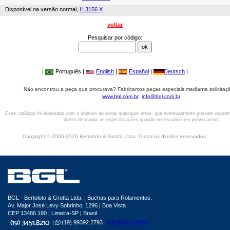
Disponível na versão normal,
H 3156 X
voltar
Pesquisar por código:
|
Português |
English
|
Español
|
Deutsch
|
Não encontrou a peça que procurava? Fabricamos peças especiais mediante solicitaçã
www.bgl.com.br
info@bgl.com.br
Esse catálogo foi elaborado com o objetivo de evitar quaisquer erros, que eventualmente possam ocorre
direito de mudar as especificações quando necessário sem prévio aviso.
Copyright © 2006-2026 Bertoloto & Grotta Ltda. Todos os direitos reservados.
BGL - Bertoloto & Grotta Ltda. | Buchas para Rolamentos.
Av. Major José Levy Sobrinho, 1296 | Boa Vista
CEP 13486.190 | Limeira-SP | Brasil
|
(19) 99392.2793 |
info@bgl.com.br