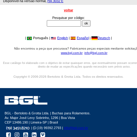
Disponível na versão normal,
HA 3032 E
voltar
Pesquisar por código:
|
Português |
English
|
Español
|
Deutsch
|
Não encontrou a peça que procurava? Fabricamos peças especiais mediante solicitaçã
www.bgl.com.br
info@bgl.com.br
Esse catálogo foi elaborado com o objetivo de evitar quaisquer erros, que eventualmente possam ocorre
direito de mudar as especificações quando necessário sem prévio aviso.
Copyright © 2006-2026 Bertoloto & Grotta Ltda. Todos os direitos reservados.
BGL - Bertoloto & Grotta Ltda. | Buchas para Rolamentos.
Av. Major José Levy Sobrinho, 1296 | Boa Vista
CEP 13486.190 | Limeira-SP | Brasil
|
(19) 99392.2793 |
info@bgl.com.br