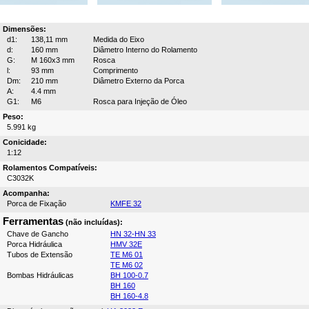
Dimensões:
d1:
138,11 mm
Medida do Eixo
d:
160 mm
Diâmetro Interno do Rolamento
G:
M 160x3 mm
Rosca
l:
93 mm
Comprimento
Dm:
210 mm
Diâmetro Externo da Porca
A:
4.4 mm
G1:
M6
Rosca para Injeção de Óleo
Peso:
5.991 kg
Conicidade:
1:12
Rolamentos Compatíveis:
C3032K
Acompanha:
Porca de Fixação
KMFE 32
Ferramentas
(não incluídas):
Chave de Gancho
HN 32-HN 33
Porca Hidráulica
HMV 32E
Tubos de Extensão
TE M6 01
TE M6 02
Bombas Hidráulicas
BH 100-0.7
BH 160
BH 160-4.8