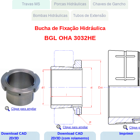
Bucha de Fixação Hidráulica
BGL OHA 3032HE
Clique para ampliar
Clique para ampliar
Clique p
Download CAD
Download CAD
Imprimir
2D/3D
2D/3D (com rolamento)