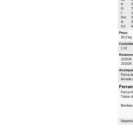
d:
G:
T
l:
Dm:
A:
3
G1:
Peso:
20.2 kg
Conicida
1:12
Rolamen
22252K
23152K
Acompa
Porca d
Arruela 
Ferra
Porca Hi
Tubos d
Bombas 
Disponí