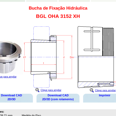
Bucha de Fixação Hidráulica
BGL OHA 3152 XH
que para ampliar
Clique para ampliar
Clique para ampliar
Download CAD
Download CAD
Imprimir
2D/3D
2D/3D (com rolamento)
es:
39,71 mm
Medida do Eixo