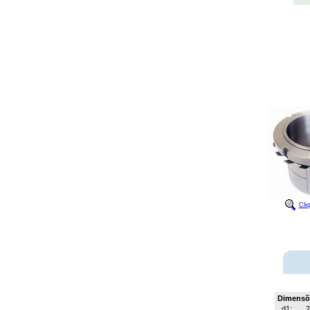
Cli
Dimensõ
d1:
2