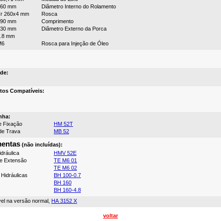
260 mm
Diâmetro Interno do Rolamento
r 260x4 mm
Rosca
190 mm
Comprimento
330 mm
Diâmetro Externo da Porca
.8 mm
M6
Rosca para Injeção de Óleo
de:
tos Compatíveis:
nha:
e Fixação
HM 52T
de Trava
MB 52
mentas
(não incluídas):
dráulica
HMV 52E
e Extensão
TE M6 01
TE M6 02
Hidráulicas
BH 100-0.7
BH 160
BH 160-4.8
vel na versão normal,
HA 3152 X
voltar