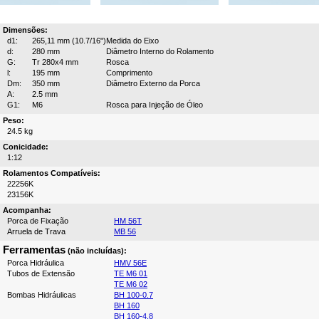
Dimensões:
d1:
265,11 mm (10.7/16")
Medida do Eixo
d:
280 mm
Diâmetro Interno do Rolamento
G:
Tr 280x4 mm
Rosca
l:
195 mm
Comprimento
Dm:
350 mm
Diâmetro Externo da Porca
A:
2.5 mm
G1:
M6
Rosca para Injeção de Óleo
Peso:
24.5 kg
Conicidade:
1:12
Rolamentos Compatíveis:
22256K
23156K
Acompanha:
Porca de Fixação
HM 56T
Arruela de Trava
MB 56
Ferramentas
(não incluídas):
Porca Hidráulica
HMV 56E
Tubos de Extensão
TE M6 01
TE M6 02
Bombas Hidráulicas
BH 100-0.7
BH 160
BH 160-4.8