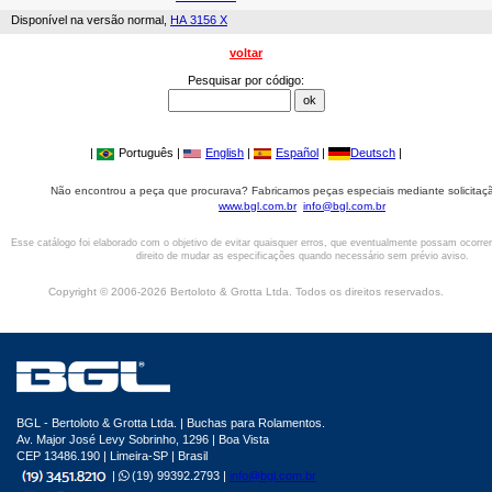
Disponível na versão normal,
HA 3156 X
voltar
Pesquisar por código:
|
Português |
English
|
Español
|
Deutsch
|
Não encontrou a peça que procurava? Fabricamos peças especiais mediante solicitaçã
www.bgl.com.br
info@bgl.com.br
Esse catálogo foi elaborado com o objetivo de evitar quaisquer erros, que eventualmente possam ocorre
direito de mudar as especificações quando necessário sem prévio aviso.
Copyright © 2006-2026 Bertoloto & Grotta Ltda. Todos os direitos reservados.
BGL - Bertoloto & Grotta Ltda. | Buchas para Rolamentos.
Av. Major José Levy Sobrinho, 1296 | Boa Vista
CEP 13486.190 | Limeira-SP | Brasil
|
(19) 99392.2793 |
info@bgl.com.br