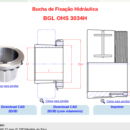
Bucha de Fixação Hidráulica
BGL OHS 3034H
que para ampliar
Clique para ampliar
Clique para ampliar
Download CAD
Download CAD
Imprimir
2D/3D
2D/3D (com rolamento)
es:
49,22 mm (5.7/8")
Medida do Eixo