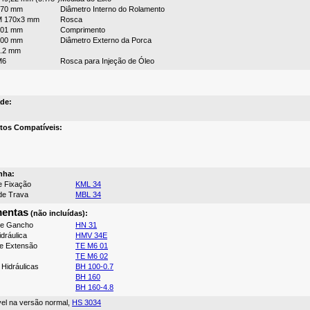
170 mm
Diâmetro Interno do Rolamento
M 170x3 mm
Rosca
101 mm
Comprimento
200 mm
Diâmetro Externo da Porca
.2 mm
M6
Rosca para Injeção de Óleo
de:
tos Compatíveis:
nha:
e Fixação
KML 34
de Trava
MBL 34
mentas
(não incluídas):
de Gancho
HN 31
dráulica
HMV 34E
e Extensão
TE M6 01
TE M6 02
Hidráulicas
BH 100-0.7
BH 160
BH 160-4.8
vel na versão normal,
HS 3034