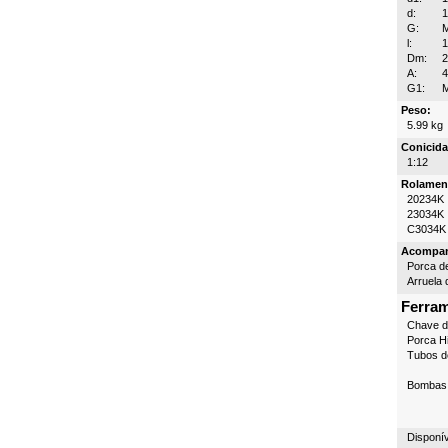
d:
G:
l:
Dm:
A:
4
G1:
Peso:
5.99 kg
Conicida
1:12
Rolamen
20234K
23034K
C3034K
Acompa
Porca d
Arruela 
Ferra
Chave 
Porca Hi
Tubos d
Bombas 
Disponí