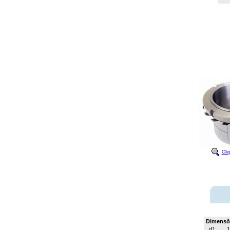
Cli
Dimensõ
d1:
1