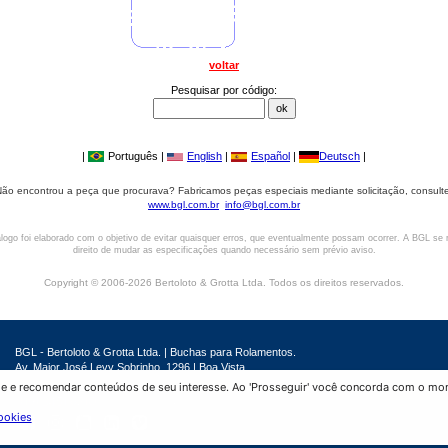
voltar
Pesquisar por código:
|
Português |
English
|
Español
|
Deutsch
|
ão encontrou a peça que procurava? Fabricamos peças especiais mediante solicitação, consult
www.bgl.com.br
info@bgl.com.br
logo foi elaborado com o objetivo de evitar quaisquer erros, que eventualmente possam ocorrer. A BGL se 
direito de mudar as especificações quando necessário sem prévio aviso.
Copyright © 2006-2026 Bertoloto & Grotta Ltda. Todos os direitos reservados.
BGL - Bertoloto & Grotta Ltda. | Buchas para Rolamentos.
Av. Major José Levy Sobrinho, 1296 | Boa Vista
CEP 13486.190 | Limeira-SP | Brasil
ade e recomendar conteúdos de seu interesse. Ao 'Prosseguir' você concorda com o mo
|
(19) 99392.2793 |
info@bgl.com.br
ookies