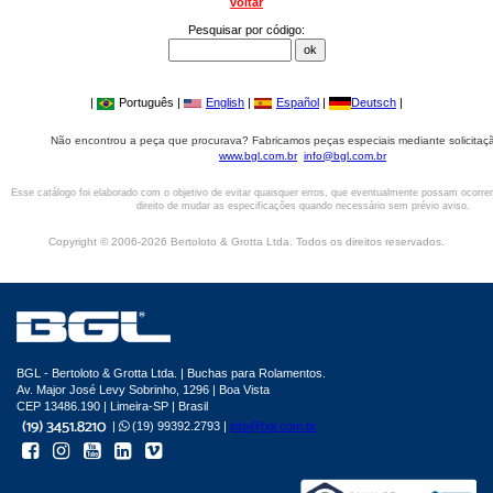
voltar
Pesquisar por código:
|
Português |
English
|
Español
|
Deutsch
|
Não encontrou a peça que procurava? Fabricamos peças especiais mediante solicitaçã
www.bgl.com.br
info@bgl.com.br
Esse catálogo foi elaborado com o objetivo de evitar quaisquer erros, que eventualmente possam ocorre
direito de mudar as especificações quando necessário sem prévio aviso.
Copyright © 2006-2026 Bertoloto & Grotta Ltda. Todos os direitos reservados.
BGL - Bertoloto & Grotta Ltda. | Buchas para Rolamentos.
Av. Major José Levy Sobrinho, 1296 | Boa Vista
CEP 13486.190 | Limeira-SP | Brasil
|
(19) 99392.2793 |
info@bgl.com.br