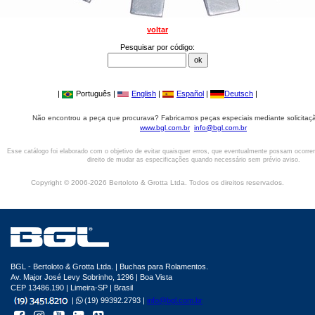
voltar
Pesquisar por código:
|
Português |
English
|
Español
|
Deutsch
|
Não encontrou a peça que procurava? Fabricamos peças especiais mediante solicitaçã
www.bgl.com.br
info@bgl.com.br
Esse catálogo foi elaborado com o objetivo de evitar quaisquer erros, que eventualmente possam ocorre
direito de mudar as especificações quando necessário sem prévio aviso.
Copyright © 2006-2026 Bertoloto & Grotta Ltda. Todos os direitos reservados.
BGL - Bertoloto & Grotta Ltda. | Buchas para Rolamentos.
Av. Major José Levy Sobrinho, 1296 | Boa Vista
CEP 13486.190 | Limeira-SP | Brasil
|
(19) 99392.2793 |
info@bgl.com.br