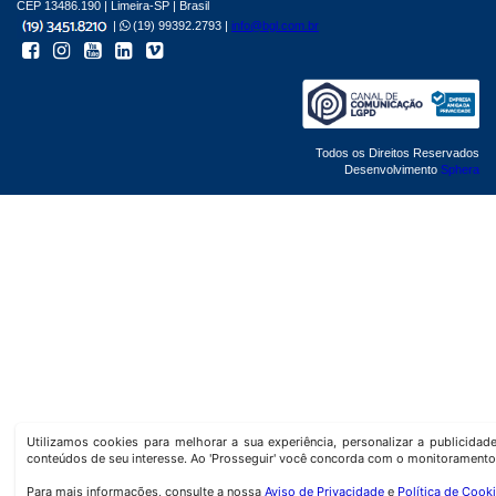
CEP 13486.190 | Limeira-SP | Brasil
|
(19) 99392.2793 |
info@bgl.com.br
Todos os Direitos Reservados
Desenvolvimento
Sphera
Utilizamos cookies para melhorar a sua experiência, personalizar a publicida
conteúdos de seu interesse. Ao 'Prosseguir' você concorda com o monitoramento
Para mais informações, consulte a nossa
Aviso de Privacidade
e
Política de Cook