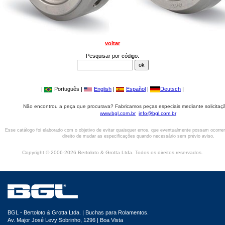
voltar
Pesquisar por código:
|
Português |
English
|
Español
|
Deutsch
|
Não encontrou a peça que procurava? Fabricamos peças especiais mediante solicitaçã
www.bgl.com.br
info@bgl.com.br
Esse catálogo foi elaborado com o objetivo de evitar quaisquer erros, que eventualmente possam ocorre
direito de mudar as especificações quando necessário sem prévio aviso.
Copyright © 2006-2026 Bertoloto & Grotta Ltda. Todos os direitos reservados.
BGL - Bertoloto & Grotta Ltda. | Buchas para Rolamentos.
Av. Major José Levy Sobrinho, 1296 | Boa Vista