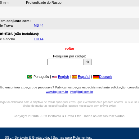
10 mm
Profundidade do Rasgo
a em conjunto com:
de Trava
MB 44
mentas
(não incluídas):
de Gancho
HN 44
voltar
Pesquisar por código:
|
Português |
English
|
Español
|
Deutsch
|
ão encontrou a peça que procurava? Fabricamos peças especiais mediante solicitação, consult
www.bgl.com.br
info@bgl.com.br
logo foi elaborado com o objetivo de evitar quaisquer erros, que eventualmente possam ocorrer. A BGL se 
direito de mudar as especificações quando necessário sem prévio aviso.
Copyright © 2006-2026 Bertoloto & Grotta Ltda. Todos os direitos reservados.
BGL - Bertoloto & Grotta Ltda. | Buchas para Rolamentos.