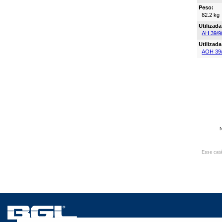
Peso:
82.2 kg
Utilizad
AH 39/9
Utilizad
AOH 39
N
Esse catá