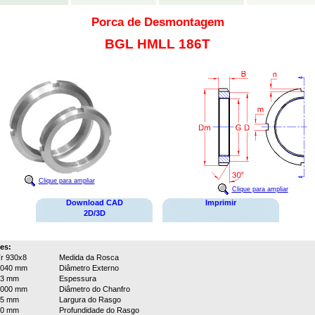
Porca de Desmontagem
BGL HMLL 186T
Clique para ampliar
Clique para ampliar
Download CAD
Imprimir
2D/3D
es:
r 930x8
Medida da Rosca
1040 mm
Diâmetro Externo
63 mm
Espessura
1000 mm
Diâmetro do Chanfro
45 mm
Largura do Rasgo
20 mm
Profundidade do Rasgo