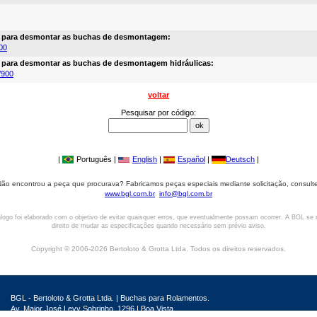
a para desmontar as buchas de desmontagem:
00
a para desmontar as buchas de desmontagem hidráulicas:
/900
voltar
Pesquisar por código:
|
Português |
English
|
Español
|
Deutsch
|
ão encontrou a peça que procurava? Fabricamos peças especiais mediante solicitação, consult
www.bgl.com.br
info@bgl.com.br
logo foi elaborado com o objetivo de evitar quaisquer erros, que eventualmente possam ocorrer. A BGL se 
direito de mudar as especificações quando necessário sem prévio aviso.
Copyright © 2006-2026 Bertoloto & Grotta Ltda. Todos os direitos reservados.
BGL - Bertoloto & Grotta Ltda. | Buchas para Rolamentos.
Av. Major José Levy Sobrinho, 1296 | Boa Vista