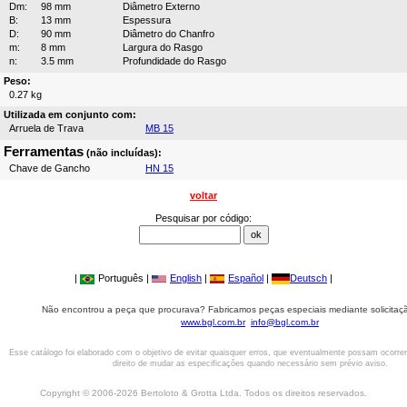
Dm:
98 mm
Diâmetro Externo
B:
13 mm
Espessura
D:
90 mm
Diâmetro do Chanfro
m:
8 mm
Largura do Rasgo
n:
3.5 mm
Profundidade do Rasgo
Peso:
0.27 kg
Utilizada em conjunto com:
Arruela de Trava
MB 15
Ferramentas
(não incluídas):
Chave de Gancho
HN 15
voltar
Pesquisar por código:
|
Português |
English
|
Español
|
Deutsch
|
Não encontrou a peça que procurava? Fabricamos peças especiais mediante solicitaçã
www.bgl.com.br
info@bgl.com.br
Esse catálogo foi elaborado com o objetivo de evitar quaisquer erros, que eventualmente possam ocorre
direito de mudar as especificações quando necessário sem prévio aviso.
Copyright © 2006-2026 Bertoloto & Grotta Ltda. Todos os direitos reservados.