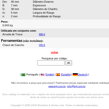
Dm:
45 mm
Diâmetro Externo
B:
7 mm
Espessura
D:
38 mm
Diâmetro do Chanfro
m:
5 mm
Largura do Rasgo
n:
2 mm
Profundidade do Rasgo
Peso:
0.043 kg
Utilizada em conjunto com:
Arruela de Trava
MB 6
Ferramentas
(não incluídas):
Chave de Gancho
HN 6
voltar
Pesquisar por código:
|
Português |
English
|
Español
|
Deutsch
|
Não encontrou a peça que procurava? Fabricamos peças especiais mediante solicitaçã
www.bgl.com.br
info@bgl.com.br
Esse catálogo foi elaborado com o objetivo de evitar quaisquer erros, que eventualmente possam ocorre
direito de mudar as especificações quando necessário sem prévio aviso.
Copyright © 2006-2026 Bertoloto & Grotta Ltda. Todos os direitos reservados.