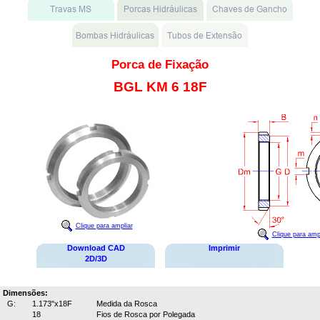
Porca de Fixação
BGL KM 6 18F
Clique para ampliar
Clique para ampl
Download CAD
Imprimir
2D/3D
Dimensões:
G:
1.173"x18F
Medida da Rosca
18
Fios de Rosca por Polegada