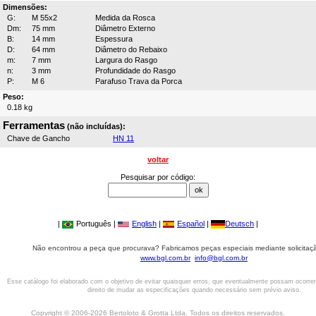
Dimensões:
G:
M 55x2
Medida da Rosca
Dm:
75 mm
Diâmetro Externo
B:
14 mm
Espessura
D:
64 mm
Diâmetro do Rebaixo
m:
7 mm
Largura do Rasgo
n:
3 mm
Profundidade do Rasgo
P:
M 6
Parafuso Trava da Porca
Peso:
0.18 kg
Ferramentas
(não incluídas):
Chave de Gancho
HN 11
voltar
Pesquisar por código:
|
Português |
English
|
Español
|
Deutsch
|
Não encontrou a peça que procurava? Fabricamos peças especiais mediante solicitaçã
www.bgl.com.br
info@bgl.com.br
Esse catálogo foi elaborado com o objetivo de evitar quaisquer erros, que eventualmente possam ocorre
direito de mudar as especificações quando necessário sem prévio aviso.
Copyright © 2006-2026 Bertoloto & Grotta Ltda. Todos os direitos reservados.