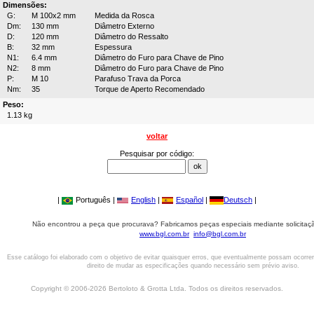
Dimensões:
G:
M 100x2 mm
Medida da Rosca
Dm:
130 mm
Diâmetro Externo
D:
120 mm
Diâmetro do Ressalto
B:
32 mm
Espessura
N1:
6.4 mm
Diâmetro do Furo para Chave de Pino
N2:
8 mm
Diâmetro do Furo para Chave de Pino
P:
M 10
Parafuso Trava da Porca
Nm:
35
Torque de Aperto Recomendado
Peso:
1.13 kg
voltar
Pesquisar por código:
|
Português |
English
|
Español
|
Deutsch
|
Não encontrou a peça que procurava? Fabricamos peças especiais mediante solicitaçã
www.bgl.com.br
info@bgl.com.br
Esse catálogo foi elaborado com o objetivo de evitar quaisquer erros, que eventualmente possam ocorre
direito de mudar as especificações quando necessário sem prévio aviso.
Copyright © 2006-2026 Bertoloto & Grotta Ltda. Todos os direitos reservados.