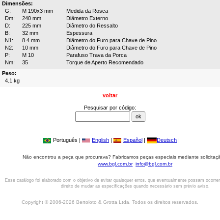
Dimensões:
G:
M 190x3 mm
Medida da Rosca
Dm:
240 mm
Diâmetro Externo
D:
225 mm
Diâmetro do Ressalto
B:
32 mm
Espessura
N1:
8.4 mm
Diâmetro do Furo para Chave de Pino
N2:
10 mm
Diâmetro do Furo para Chave de Pino
P:
M 10
Parafuso Trava da Porca
Nm:
35
Torque de Aperto Recomendado
Peso:
4.1 kg
voltar
Pesquisar por código:
|
Português |
English
|
Español
|
Deutsch
|
Não encontrou a peça que procurava? Fabricamos peças especiais mediante solicitaçã
www.bgl.com.br
info@bgl.com.br
Esse catálogo foi elaborado com o objetivo de evitar quaisquer erros, que eventualmente possam ocorre
direito de mudar as especificações quando necessário sem prévio aviso.
Copyright © 2006-2026 Bertoloto & Grotta Ltda. Todos os direitos reservados.