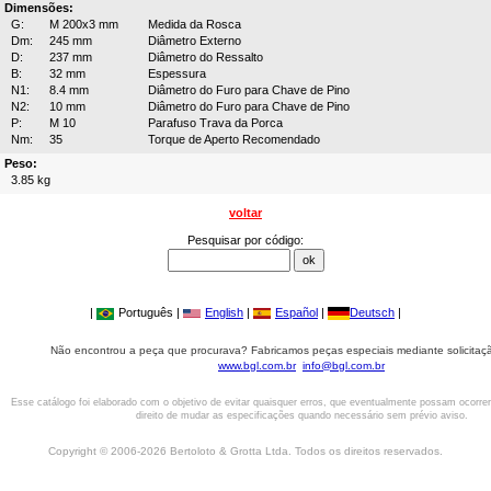
Dimensões:
G:
M 200x3 mm
Medida da Rosca
Dm:
245 mm
Diâmetro Externo
D:
237 mm
Diâmetro do Ressalto
B:
32 mm
Espessura
N1:
8.4 mm
Diâmetro do Furo para Chave de Pino
N2:
10 mm
Diâmetro do Furo para Chave de Pino
P:
M 10
Parafuso Trava da Porca
Nm:
35
Torque de Aperto Recomendado
Peso:
3.85 kg
voltar
Pesquisar por código:
|
Português |
English
|
Español
|
Deutsch
|
Não encontrou a peça que procurava? Fabricamos peças especiais mediante solicitaçã
www.bgl.com.br
info@bgl.com.br
Esse catálogo foi elaborado com o objetivo de evitar quaisquer erros, que eventualmente possam ocorre
direito de mudar as especificações quando necessário sem prévio aviso.
Copyright © 2006-2026 Bertoloto & Grotta Ltda. Todos os direitos reservados.