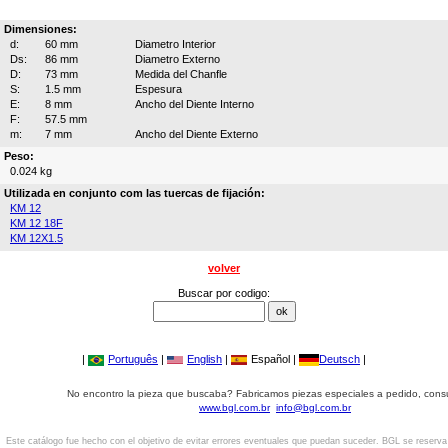
Dimensiones:
d:
60 mm
Diametro Interior
Ds:
86 mm
Diametro Externo
D:
73 mm
Medida del Chanfle
S:
1.5 mm
Espesura
E:
8 mm
Ancho del Diente Interno
F:
57.5 mm
m:
7 mm
Ancho del Diente Externo
Peso:
0.024 kg
Utilizada en conjunto com las tuercas de fijación:
KM 12
KM 12 18F
KM 12X1.5
volver
Buscar por codigo:
|
Português
|
English
|
Español |
Deutsch
|
No encontro la pieza que buscaba? Fabricamos piezas especiales a pedido, cons
www.bgl.com.br
info@bgl.com.br
Este catálogo fue hecho con el objetivo de evitar errores eventuales que puedan suceder. BGL se reserv