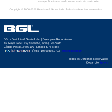
las especificaciones cuando sea necesario sin previo aviso.
Copyright © 2006-2026 Bertoloto & Grotta Ltda. Todos los derechos reservados.
BGL - Bertoloto & Grotta Ltda. | Bujes para Rodamientos.
Av. Major José Levy Sobrinho, 1296 | Boa Vista
Código Postal 13486.190 | Limeira-SP | Brasil
|
+55 (19) 99392.2793 |
info@bgl.com.br
Todos os Derechos Reservados
Desarrollo
Sphera