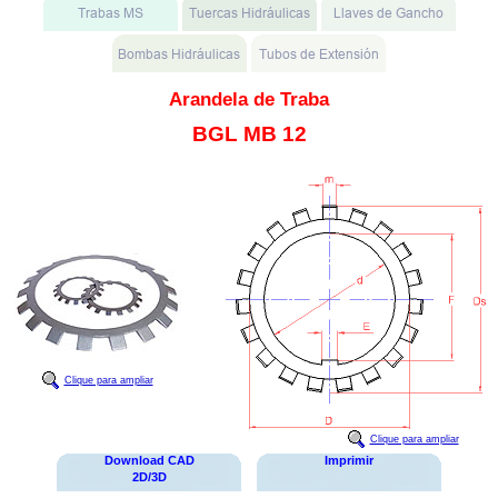
Arandela de Traba
BGL MB 12
Clique para ampliar
Clique para ampliar
Download CAD
Imprimir
2D/3D