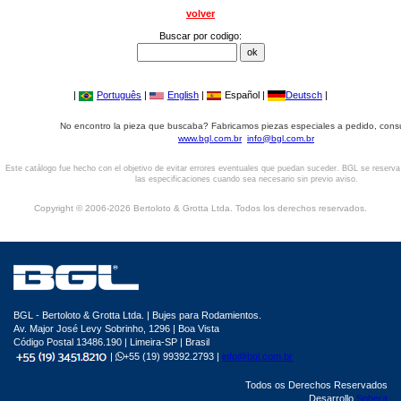
volver
Buscar por codigo:
|
Português
|
English
|
Español |
Deutsch
|
No encontro la pieza que buscaba? Fabricamos piezas especiales a pedido, cons
www.bgl.com.br
info@bgl.com.br
Este catálogo fue hecho con el objetivo de evitar errores eventuales que puedan suceder. BGL se reserv
las especificaciones cuando sea necesario sin previo aviso.
Copyright © 2006-2026 Bertoloto & Grotta Ltda. Todos los derechos reservados.
BGL - Bertoloto & Grotta Ltda. | Bujes para Rodamientos.
Av. Major José Levy Sobrinho, 1296 | Boa Vista
Código Postal 13486.190 | Limeira-SP | Brasil
|
+55 (19) 99392.2793 |
info@bgl.com.br
Todos os Derechos Reservados
Desarrollo
Sphera