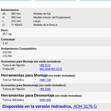
Dimensiones:
d1:
360 mm
Medida del Eje
d:
380 mm
Medida Interior del Rodamiento
l:
232 mm
Largo
G:
Tr 400x5
Medida de la Rosca
Peso:
35.7 kg
Conicidad:
1:12
Rodamientos Compatibles:
23176K
C3176K
Accesorios para Montaje (no están incluidos):
Tuerca de Fijación
HM 3172
Traba MS
MS 3168-MS 3172
Herramientas para Montaje
(no están incluidas):
Tuerca Hidráulica
HMV 72E
Accesorios para Desmontaje (no están incluidos):
Tuerca de Fijación
HM 3180
Herramientas para Desmontaje
(no están incluidas):
Tuerca Hidráulica
HMV 80E
Disponible en la versión hidraulica,
AOH 3176 G