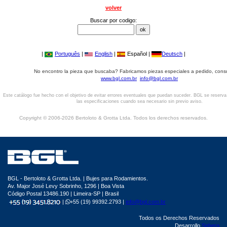
volver
Buscar por codigo:
|
Português
|
English
|
Español |
Deutsch
|
No encontro la pieza que buscaba? Fabricamos piezas especiales a pedido, cons
www.bgl.com.br
info@bgl.com.br
Este catálogo fue hecho con el objetivo de evitar errores eventuales que puedan suceder. BGL se reserv
las especificaciones cuando sea necesario sin previo aviso.
Copyright © 2006-2026 Bertoloto & Grotta Ltda. Todos los derechos reservados.
BGL - Bertoloto & Grotta Ltda. | Bujes para Rodamientos.
Av. Major José Levy Sobrinho, 1296 | Boa Vista
Código Postal 13486.190 | Limeira-SP | Brasil
|
+55 (19) 99392.2793 |
info@bgl.com.br
Todos os Derechos Reservados
Desarrollo
Sphera