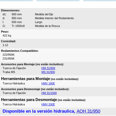
Dimensiones:
d1:
900 mm
Medida del Eje
d:
950 mm
Medida Interior del Rodamiento
l:
500 mm
Largo
G:
Tr 1000x8
Medida de la Rosca
Peso:
422 kg
Conicidad:
1:12
Rodamientos Compatibles:
222/950K
231/950K
Accesorios para Montaje (no están incluidos):
Tuerca de Fijación
HM 31/900
Traba MS
MS 31/900
Herramientas para Montaje
(no están incluidas):
Tuerca Hidráulica
HMV 180E
Accesorios para Desmontaje (no están incluidos):
Tuerca de Fijación
HM 31/1000
Herramientas para Desmontaje
(no están incluidas):
Tuerca Hidráulica
HMV 200E
Disponible en la versión hidraulica,
AOH 31/950