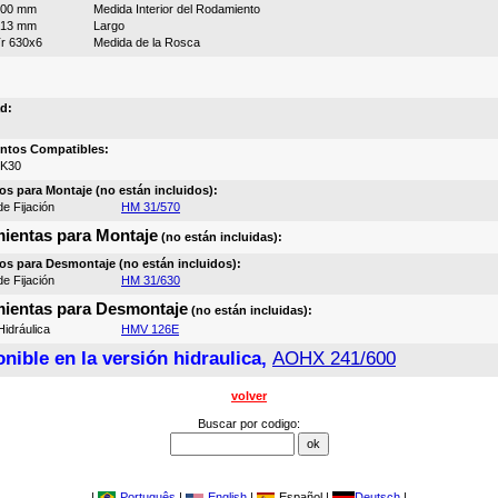
600 mm
Medida Interior del Rodamiento
413 mm
Largo
r 630x6
Medida de la Rosca
d:
ntos Compatibles:
0K30
os para Montaje (no están incluidos):
e Fijación
HM 31/570
ientas para Montaje
(no están incluidas):
os para Desmontaje (no están incluidos):
e Fijación
HM 31/630
ientas para Desmontaje
(no están incluidas):
idráulica
HMV 126E
nible en la versión hidraulica,
AOHX 241/600
volver
Buscar por codigo:
|
Português
|
English
|
Español |
Deutsch
|