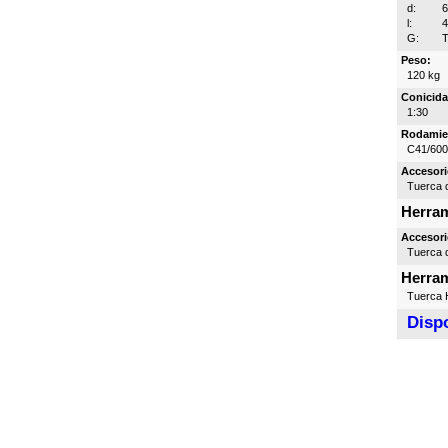
d:
l:
G:
T
Peso:
120 kg
Conicida
1:30
Rodamie
C41/60
Accesori
Tuerca d
Herram
Accesori
Tuerca d
Herram
Tuerca H
Dispo