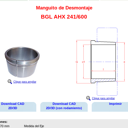
Manguito de Desmontaje
BGL AHX 241/600
Clique para ampliar
Clique para ampliar
Download CAD
Download CAD
Imprimir
2D/3D
2D/3D (con rodamiento)
ones:
570 mm
Medida del Eje