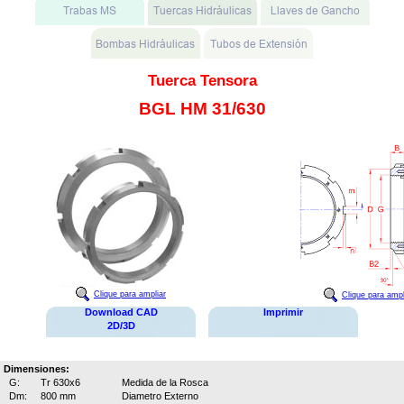
Tuerca Tensora
BGL HM 31/630
Clique para ampliar
Clique para ampl
Download CAD
Imprimir
2D/3D
Dimensiones:
G:
Tr 630x6
Medida de la Rosca
Dm:
800 mm
Diametro Externo