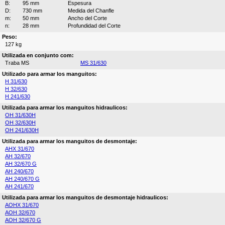
B:
95 mm
Espesura
D:
730 mm
Medida del Chanfle
m:
50 mm
Ancho del Corte
n:
28 mm
Profundidad del Corte
Peso:
127 kg
Utilizada en conjunto com:
Traba MS
MS 31/630
Utilizado para armar los manguitos:
H 31/630
H 32/630
H 241/630
Utilizada para armar los manguitos hidraulicos:
OH 31/630H
OH 32/630H
OH 241/630H
Utilizada para armar los manguitos de desmontaje:
AHX 31/670
AH 32/670
AH 32/670 G
AH 240/670
AH 240/670 G
AH 241/670
Utilizada para armar los manguitos de desmontaje hidraulicos:
AOHX 31/670
AOH 32/670
AOH 32/670 G