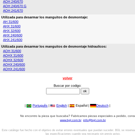
AOH 240/670
AOH 240/670 G
AOH 241/670
Utilizada para desarmar los manguitos de desmontaje:
AH 31/600
AHX 31/600
AHX 32/600
AHX 240/600
AHX 241/600
Utilizada para desarmar los manguitos de desmontaje hidraulicos:
AOH 31/600
AOHX 31/600
AOHX 32/600
AOHX 240/600
AOHX 241/600
volver
Buscar por codigo:
|
Português
|
English
|
Español |
Deutsch
|
No encontro la pieza que buscaba? Fabricamos piezas especiales a pedido, cons
www.bgl.com.br
info@bgl.com.br
Este catálogo fue hecho con el objetivo de evitar errores eventuales que puedan suceder. BGL se reserv
las especificaciones cuando sea necesario sin previo aviso.