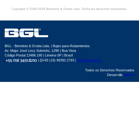
Copyright © 2006-2026 Bertoloto & Grotta Ltda. Todos los derechos reservados.
BGL - Bertoloto & Grotta Ltda. | Bujes para Rodamientos.
Av. Major José Levy Sobrinho, 1296 | Boa Vista
Código Postal 13486.190 | Limeira-SP | Brasil
|
+55 (19) 99392.2793 |
info@bgl.com.br
Todos os Derechos Reservados
Desarrollo
Sphera