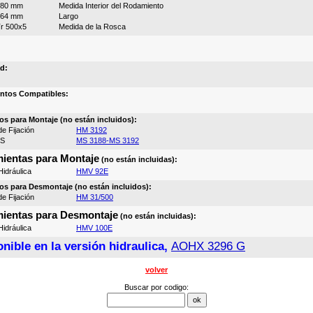
480 mm
Medida Interior del Rodamiento
364 mm
Largo
r 500x5
Medida de la Rosca
d:
ntos Compatibles:
os para Montaje (no están incluidos):
e Fijación
HM 3192
MS
MS 3188-MS 3192
ientas para Montaje
(no están incluidas):
idráulica
HMV 92E
os para Desmontaje (no están incluidos):
e Fijación
HM 31/500
ientas para Desmontaje
(no están incluidas):
idráulica
HMV 100E
nible en la versión hidraulica,
AOHX 3296 G
volver
Buscar por codigo: