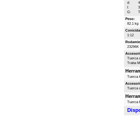
d:
l:
G:
T
Peso:
82.1 kg
Conicida
1:12
Rodamie
23296K
Accesori
Tuerca d
Traba 
Herram
Tuerca H
Accesori
Tuerca d
Herram
Tuerca H
Dispo