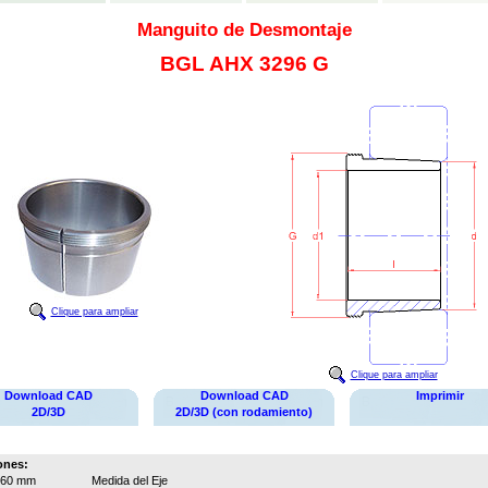
Manguito de Desmontaje
BGL AHX 3296 G
Clique para ampliar
Clique para ampliar
Download CAD
Download CAD
Imprimir
2D/3D
2D/3D (con rodamiento)
ones:
460 mm
Medida del Eje