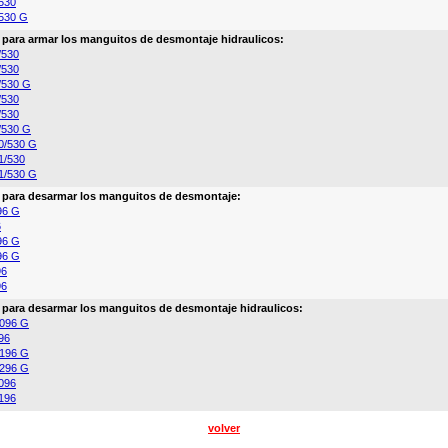
530
530 G
a para armar los manguitos de desmontaje hidraulicos:
/530
/530
/530 G
/530
/530
/530 G
0/530 G
1/530
1/530 G
a para desarmar los manguitos de desmontaje:
96 G
6
96 G
96 G
96
96
a para desarmar los manguitos de desmontaje hidraulicos:
096 G
96
196 G
296 G
096
196
volver