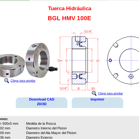
Tuerca Hidráulica
BGL HMV 100E
Clique para ampliar
Clique para ampliar
Download CAD
Imprimir
2D/3D
ones:
r 500x5 mm
Medida de la Rosca
502 mm
Diametro Interno del Piston
609 mm
Diametro del Ala Mayor del Piston
636 mm
Diametro Externo