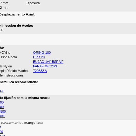
67 mm
Espesura
12 mm
esplaziamento Axial:
 Injeccion de Aceite:
SP
g
ña:
 O'ring
ORING 100
 Pino Recta
CPR 20
BUJAO 1/4" BSP VF
 de Nylon
PARAF M6x20N
cople Rápido Macho
729832 A
de Instrucciones
idraulica recomendada:
4.8
de fijación com la misma rosca:
500
500
/500
00T
a para armar los manguitos:
0
00