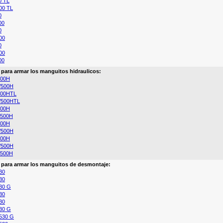
0 TL
00 TL
0
00
0
00
0
00
00
a para armar los manguitos hidraulicos:
500H
/500H
500HTL
/500HTL
500H
/500H
500H
/500H
500H
/500H
/500H
a para armar los manguitos de desmontaje:
30
30
30 G
30
30
30 G
530 G