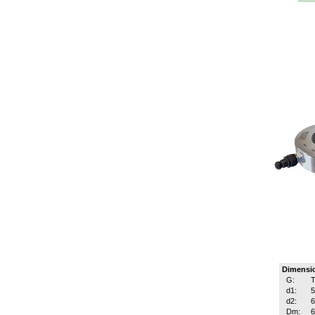
Dimensi
G:
T
d1:
d2:
Dm: