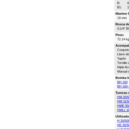
B:
B1:
Maximo D
19 mm
Rosca de
G1/4" B
Peso:
72.14 k
Acompa
Conjunto
Llave de
Tapón
Tornillo
Niple A
Manual 
Bomba h
BH 160
BH 160-
Tuercas 
HM 30/
HM 31/
HME 30
HMLL 1
Utilizad
H 30/50
HE 30/5