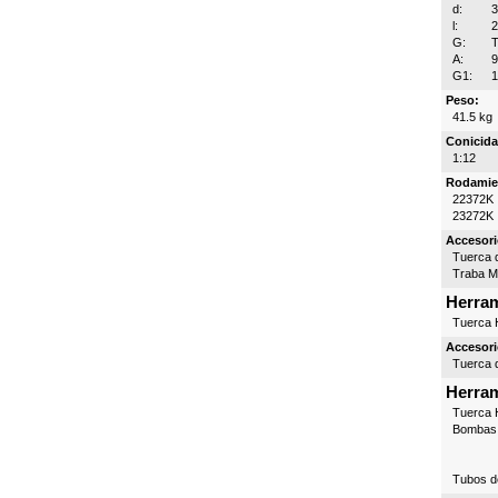
d:
l:
G:
T
A:
G1:
1
Peso:
41.5 kg
Conicida
1:12
Rodamie
22372K
23272K
Accesori
Tuerca d
Traba 
Herram
Tuerca H
Accesori
Tuerca d
Herram
Tuerca H
Bombas 
Tubos d