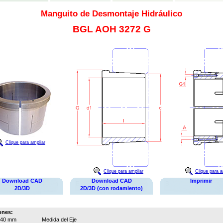
Manguito de Desmontaje Hidráulico
BGL AOH 3272 G
Clique para ampliar
Clique para ampliar
Clique para a
Download CAD
Download CAD
Imprimir
2D/3D
2D/3D (con rodamiento)
ones:
340 mm
Medida del Eje