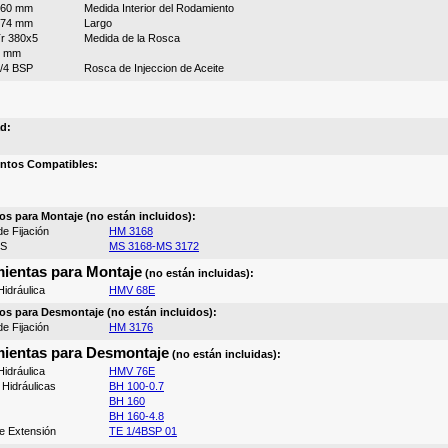
360 mm
Medida Interior del Rodamiento
274 mm
Largo
r 380x5
Medida de la Rosca
9 mm
/4 BSP
Rosca de Injeccion de Aceite
d:
ntos Compatibles:
os para Montaje (no están incluidos):
e Fijación
HM 3168
MS
MS 3168-MS 3172
ientas para Montaje
(no están incluidas):
idráulica
HMV 68E
os para Desmontaje (no están incluidos):
e Fijación
HM 3176
ientas para Desmontaje
(no están incluidas):
idráulica
HMV 76E
Hidráulicas
BH 100-0.7
BH 160
BH 160-4.8
e Extensión
TE 1/4BSP 01