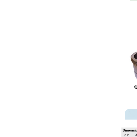
Dimensi
d1: