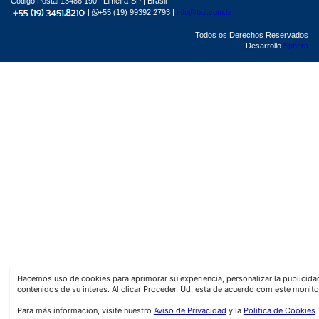
Código Postal 13486.190 | Limeira-SP | Brasil
|
+55 (19) 99392.2793 |
info@bgl.com.br
Todos os Derechos Reservados
Desarrollo
Sphera
Hacemos uso de cookies para aprimorar su experiencia, personalizar la publicid
contenidos de su interes. Al clicar Proceder, Ud. esta de acuerdo com este monito
Para más informacion, visite nuestro
Aviso de Privacidad
y la
Politica de Cookies