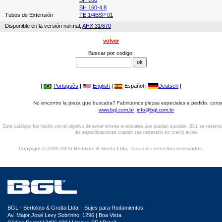
BH 160
BH 160-4.8
Tubos de Extensión
TE 1/4BSP 01
Disponible en la versión normal,
AHX 31/670
volver
Buscar por codigo:
|
Português
|
English
|
Español |
Deutsch
|
No encontro la pieza que buscaba? Fabricamos piezas especiales a pedido, cons
www.bgl.com.br
info@bgl.com.br
Este catálogo fue hecho con el objetivo de evitar errores eventuales que puedan suceder. BGL se reserv
las especificaciones cuando sea necesario sin previo aviso.
Copyright © 2006-2026 Bertoloto & Grotta Ltda. Todos los derechos reservados.
BGL - Bertoloto & Grotta Ltda. | Bujes para Rodamientos.
Av. Major José Levy Sobrinho, 1296 | Boa Vista