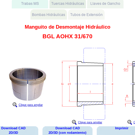
Manguito de Desmontaje Hidráulico
BGL AOHX 31/670
Clique para ampliar
Clique para ampliar
C
Download CAD
Download CAD
Imprimir
2D/3D
2D/3D (con rodamiento)