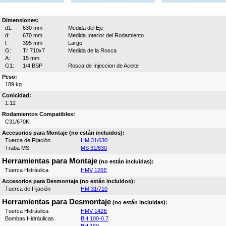
Dimensiones:
d1:
630 mm
Medida del Eje
d:
670 mm
Medida Interior del Rodamiento
l:
395 mm
Largo
G:
Tr 710x7
Medida de la Rosca
A:
15 mm
G1:
1/4 BSP
Rosca de Injeccion de Aceite
Peso:
189 kg
Conicidad:
1:12
Rodamientos Compatibles:
C31/670K
Accesorios para Montaje (no están incluidos):
Tuerca de Fijación
HM 31/630
Traba MS
MS 31/630
Herramientas para Montaje
(no están incluidas):
Tuerca Hidráulica
HMV 126E
Accesorios para Desmontaje (no están incluidos):
Tuerca de Fijación
HM 31/710
Herramientas para Desmontaje
(no están incluidas):
Tuerca Hidráulica
HMV 142E
Bombas Hidráulicas
BH 100-0.7