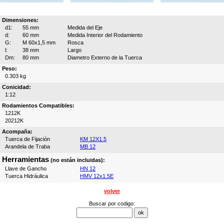
Dimensiones:
d1:
55 mm
Medida del Eje
d:
60 mm
Medida Interior del Rodamiento
G:
M 60x1,5 mm
Rosca
l:
38 mm
Largo
Dm:
80 mm
Diametro Externo de la Tuerca
Peso:
0.303 kg
Conicidad:
1:12
Rodamientos Compatibles:
1212K
20212K
Acompaña:
Tuerca de Fijación
KM 12X1.5
Arandela de Traba
MB 12
Herramientas
(no están incluidas):
Llave de Gancho
HN 12
Tuerca Hidráulica
HMV 12x1.5E
volver
Buscar por codigo: