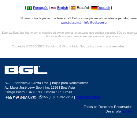
|
Português
|
English
|
Español |
Deutsch
|
No encontro la pieza que buscaba? Fabricamos piezas especiales a pedido, cons
www.bgl.com.br
info@bgl.com.br
Este catálogo fue hecho con el objetivo de evitar errores eventuales que puedan suceder. BGL se reserv
las especificaciones cuando sea necesario sin previo aviso.
Copyright © 2006-2026 Bertoloto & Grotta Ltda. Todos los derechos reservados.
BGL - Bertoloto & Grotta Ltda. | Bujes para Rodamientos.
Av. Major José Levy Sobrinho, 1296 | Boa Vista
Código Postal 13486.190 | Limeira-SP | Brasil
|
+55 (19) 99392.2793 |
info@bgl.com.br
Todos os Derechos Reservados
Desarrollo
Sphera