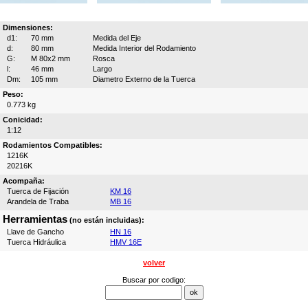
Dimensiones:
d1:
70 mm
Medida del Eje
d:
80 mm
Medida Interior del Rodamiento
G:
M 80x2 mm
Rosca
l:
46 mm
Largo
Dm:
105 mm
Diametro Externo de la Tuerca
Peso:
0.773 kg
Conicidad:
1:12
Rodamientos Compatibles:
1216K
20216K
Acompaña:
Tuerca de Fijación
KM 16
Arandela de Traba
MB 16
Herramientas
(no están incluidas):
Llave de Gancho
HN 16
Tuerca Hidráulica
HMV 16E
volver
Buscar por codigo: