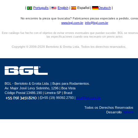
|
Português
|
English
|
Español |
Deutsch
|
No encontro la pieza que buscaba? Fabricamos piezas especiales a pedido, cons
www.bgl.com.br
info@bgl.com.br
Este catálogo fue hecho con el objetivo de evitar errores eventuales que puedan suceder. BGL se reserv
las especificaciones cuando sea necesario sin previo aviso.
Copyright © 2006-2026 Bertoloto & Grotta Ltda. Todos los derechos reservados.
BGL - Bertoloto & Grotta Ltda. | Bujes para Rodamientos.
Av. Major José Levy Sobrinho, 1296 | Boa Vista
Código Postal 13486.190 | Limeira-SP | Brasil
|
+55 (19) 99392.2793 |
info@bgl.com.br
Todos os Derechos Reservados
Desarrollo
Sphera