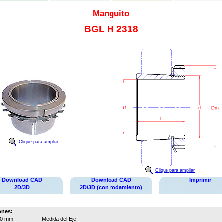
Manguito
BGL H 2318
Clique para ampliar
Clique para ampliar
Download CAD
Download CAD
Imprimir
2D/3D
2D/3D (con rodamiento)
ones:
80 mm
Medida del Eje