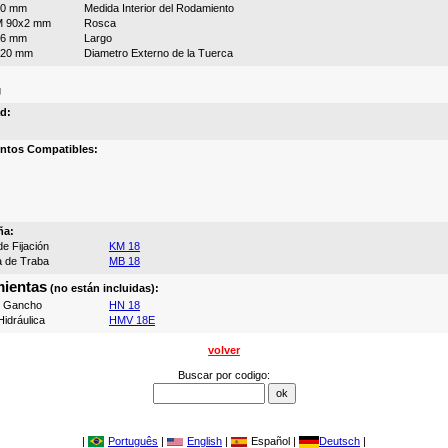
90 mm
Medida Interior del Rodamiento
M 90x2 mm
Rosca
86 mm
Largo
120 mm
Diametro Externo de la Tuerca
g
d:
ntos Compatibles:
ña:
e Fijación
KM 18
a de Traba
MB 18
ientas
(no están incluidas):
e Gancho
HN 18
idráulica
HMV 18E
volver
Buscar por codigo:
|
Português
|
English
|
Español |
Deutsch
|