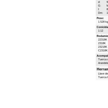
d:
G:
l:
Dm:
Peso:
1.528 k
Conicida
1:12
Rodamie
22318K
2318K
23218K
C2318K
Acompa
Tuerca d
Arandel
Herram
Llave d
Tuerca H