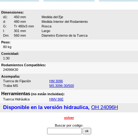
Dimensiones:
d1:
450 mm
Medida del Eje
d:
480 mm
Medida Interior del Rodamiento
G:
Tr 480x5 mm
Rosca
l:
301 mm
Largo
Dm:
560 mm
Diametro Externo de la Tuerca
Peso:
80 kg
Conicidad:
1:30
Rodamientos Compatibles:
24096K30
Acompaña:
Tuerca de Fijación
HM 3096
Traba MS
MS 3096-30/500
Herramientas
(no están incluidas):
Tuerca Hidráulica
HMV 96E
Disponible en la versión hidraulica,
OH 24096H
volver
Buscar por codigo: