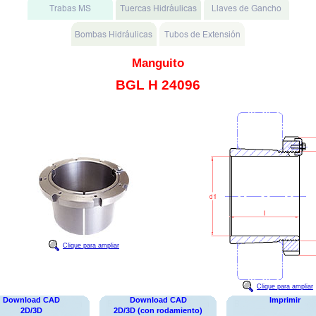
Manguito
BGL H 24096
Clique para ampliar
Clique para ampliar
Download CAD
Download CAD
Imprimir
2D/3D
2D/3D (con rodamiento)