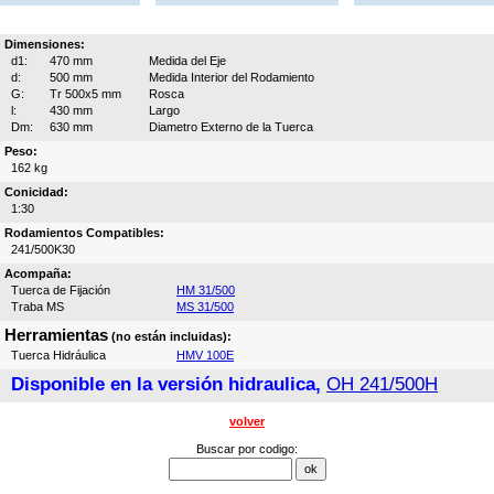
Dimensiones:
d1:
470 mm
Medida del Eje
d:
500 mm
Medida Interior del Rodamiento
G:
Tr 500x5 mm
Rosca
l:
430 mm
Largo
Dm:
630 mm
Diametro Externo de la Tuerca
Peso:
162 kg
Conicidad:
1:30
Rodamientos Compatibles:
241/500K30
Acompaña:
Tuerca de Fijación
HM 31/500
Traba MS
MS 31/500
Herramientas
(no están incluidas):
Tuerca Hidráulica
HMV 100E
Disponible en la versión hidraulica,
OH 241/500H
volver
Buscar por codigo: