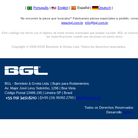
|
Português
|
English
|
Español |
Deutsch
|
No encontro la pieza que buscaba? Fabricamos piezas especiales a pedido, cons
www.bgl.com.br
info@bgl.com.br
Este catálogo fue hecho con el objetivo de evitar errores eventuales que puedan suceder. BGL se reserv
las especificaciones cuando sea necesario sin previo aviso.
Copyright © 2006-2026 Bertoloto & Grotta Ltda. Todos los derechos reservados.
BGL - Bertoloto & Grotta Ltda. | Bujes para Rodamientos.
Av. Major José Levy Sobrinho, 1296 | Boa Vista
Código Postal 13486.190 | Limeira-SP | Brasil
|
+55 (19) 99392.2793 |
info@bgl.com.br
Todos os Derechos Reservados
Desarrollo
Sphera