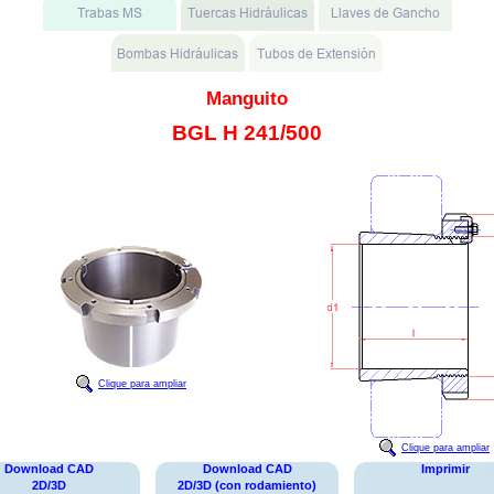
Manguito
BGL H 241/500
Clique para ampliar
Clique para ampliar
Download CAD
Download CAD
Imprimir
2D/3D
2D/3D (con rodamiento)