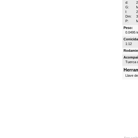
d:
G:
l:
Dm:
P:
Peso:
0.0495 
Conicida
1:12
Rodamie
Acompa
Tuerca d
Herram
Llave d
Este catál