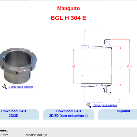
Manguito
BGL H 304 E
Clique para ampliar
Clique para ampliar
Download CAD
Download CAD
Imprimir
2D/3D
2D/3D (con rodamiento)
ones:
17 mm
Medida del Eje