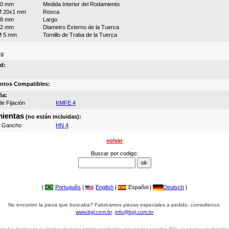
20 mm
Medida Interior del Rodamiento
M 20x1 mm
Rosca
28 mm
Largo
32 mm
Diametro Externo de la Tuerca
M 5 mm
Tornillo de Traba de la Tuerca
kg
d:
ntos Compatibles:
ña:
e Fijación
KMFE 4
ientas
(no están incluidas):
e Gancho
HN 4
volver
Buscar por codigo:
|
Português
|
English
|
Español |
Deutsch
|
No encontro la pieza que buscaba? Fabricamos piezas especiales a pedido, consultenos.
www.bgl.com.br
info@bgl.com.br
ogo fue hecho con el objetivo de evitar errores eventuales que puedan suceder. BGL se reserva en derecho