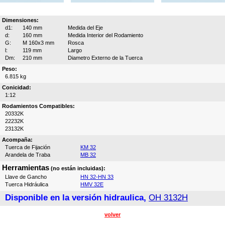
Dimensiones:
d1:
140 mm
Medida del Eje
d:
160 mm
Medida Interior del Rodamiento
G:
M 160x3 mm
Rosca
l:
119 mm
Largo
Dm:
210 mm
Diametro Externo de la Tuerca
Peso:
6.815 kg
Conicidad:
1:12
Rodamientos Compatibles:
20332K
22232K
23132K
Acompaña:
Tuerca de Fijación
KM 32
Arandela de Traba
MB 32
Herramientas
(no están incluidas):
Llave de Gancho
HN 32-HN 33
Tuerca Hidráulica
HMV 32E
Disponible en la versión hidraulica,
OH 3132H
volver