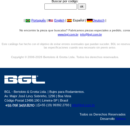
Buscar por codigo:
|
Português
|
English
|
Español |
Deutsch
|
No encontro la pieza que buscaba? Fabricamos piezas especiales a pedido, cons
www.bgl.com.br
info@bgl.com.br
Este catálogo fue hecho con el objetivo de evitar errores eventuales que puedan suceder. BGL se reserv
las especificaciones cuando sea necesario sin previo aviso.
Copyright © 2006-2026 Bertoloto & Grotta Ltda. Todos los derechos reservados.
BGL - Bertoloto & Grotta Ltda. | Bujes para Rodamientos.
Av. Major José Levy Sobrinho, 1296 | Boa Vista
Código Postal 13486.190 | Limeira-SP | Brasil
|
+55 (19) 99392.2793 |
info@bgl.com.br
Todos os Derechos Reservados
Desarrollo
Sphera