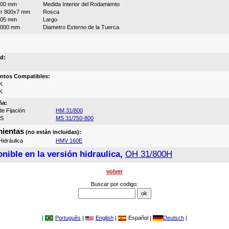
800 mm
Medida Interior del Rodamiento
r 800x7 mm
Rosca
505 mm
Largo
1000 mm
Diametro Externo de la Tuerca
d:
ntos Compatibles:
K
K
ña:
e Fijación
HM 31/800
MS
MS 31/750-800
ientas
(no están incluidas):
idráulica
HMV 160E
nible en la versión hidraulica,
OH 31/800H
volver
Buscar por codigo:
|
Português
|
English
|
Español |
Deutsch
|