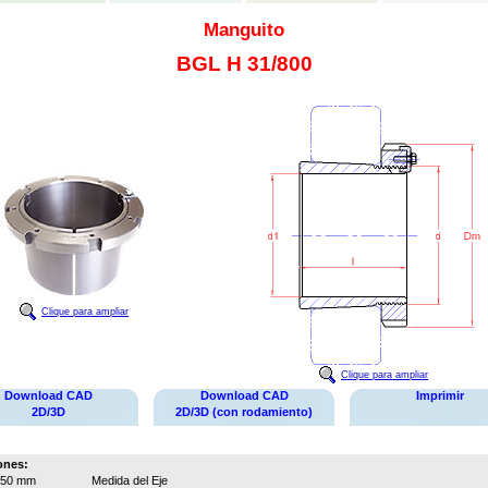
Manguito
BGL H 31/800
Clique para ampliar
Clique para ampliar
Download CAD
Download CAD
Imprimir
2D/3D
2D/3D (con rodamiento)
ones:
750 mm
Medida del Eje