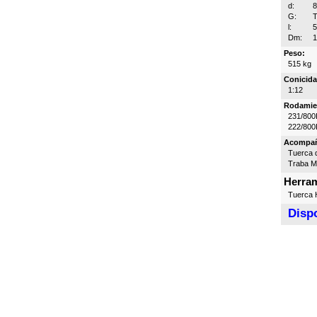
d:
G:
T
l:
Dm:
Peso:
515 kg
Conicida
1:12
Rodamie
231/800
222/800
Acompa
Tuerca d
Traba 
Herram
Tuerca H
Dispo