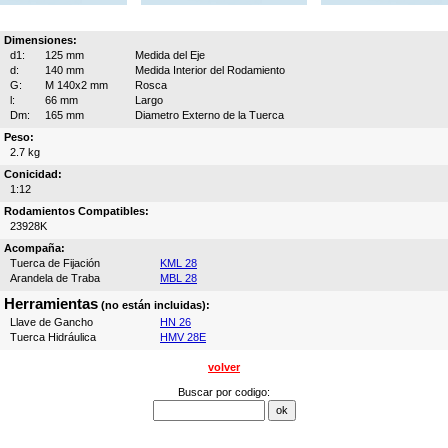
Dimensiones:
d1:
125 mm
Medida del Eje
d:
140 mm
Medida Interior del Rodamiento
G:
M 140x2 mm
Rosca
l:
66 mm
Largo
Dm:
165 mm
Diametro Externo de la Tuerca
Peso:
2.7 kg
Conicidad:
1:12
Rodamientos Compatibles:
23928K
Acompaña:
Tuerca de Fijación
KML 28
Arandela de Traba
MBL 28
Herramientas
(no están incluidas):
Llave de Gancho
HN 26
Tuerca Hidráulica
HMV 28E
volver
Buscar por codigo: