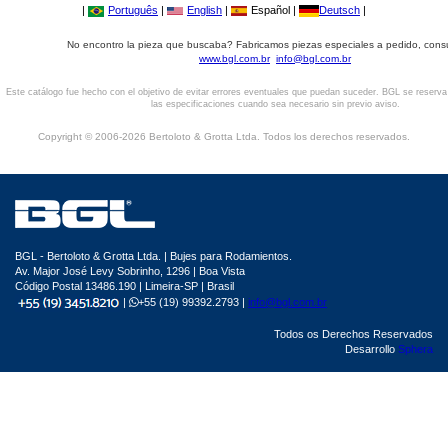
|
Português
|
English
|
Español |
Deutsch
|
No encontro la pieza que buscaba? Fabricamos piezas especiales a pedido, cons
www.bgl.com.br
info@bgl.com.br
Este catálogo fue hecho con el objetivo de evitar errores eventuales que puedan suceder. BGL se reserv
las especificaciones cuando sea necesario sin previo aviso.
Copyright © 2006-2026 Bertoloto & Grotta Ltda. Todos los derechos reservados.
BGL - Bertoloto & Grotta Ltda. | Bujes para Rodamientos.
Av. Major José Levy Sobrinho, 1296 | Boa Vista
Código Postal 13486.190 | Limeira-SP | Brasil
|
+55 (19) 99392.2793 |
info@bgl.com.br
Todos os Derechos Reservados
Desarrollo
Sphera