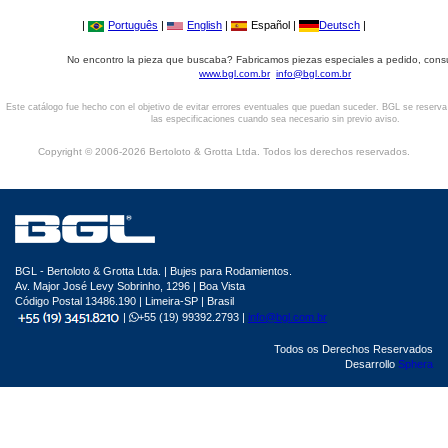
|
Português
|
English
|
Español |
Deutsch
|
No encontro la pieza que buscaba? Fabricamos piezas especiales a pedido, cons
www.bgl.com.br
info@bgl.com.br
Este catálogo fue hecho con el objetivo de evitar errores eventuales que puedan suceder. BGL se reserv
las especificaciones cuando sea necesario sin previo aviso.
Copyright © 2006-2026 Bertoloto & Grotta Ltda. Todos los derechos reservados.
BGL - Bertoloto & Grotta Ltda. | Bujes para Rodamientos.
Av. Major José Levy Sobrinho, 1296 | Boa Vista
Código Postal 13486.190 | Limeira-SP | Brasil
|
+55 (19) 99392.2793 |
info@bgl.com.br
Todos os Derechos Reservados
Desarrollo
Sphera