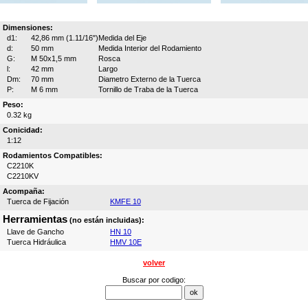
Dimensiones:
d1:
42,86 mm (1.11/16")
Medida del Eje
d:
50 mm
Medida Interior del Rodamiento
G:
M 50x1,5 mm
Rosca
l:
42 mm
Largo
Dm:
70 mm
Diametro Externo de la Tuerca
P:
M 6 mm
Tornillo de Traba de la Tuerca
Peso:
0.32 kg
Conicidad:
1:12
Rodamientos Compatibles:
C2210K
C2210KV
Acompaña:
Tuerca de Fijación
KMFE 10
Herramientas
(no están incluidas):
Llave de Gancho
HN 10
Tuerca Hidráulica
HMV 10E
volver
Buscar por codigo: