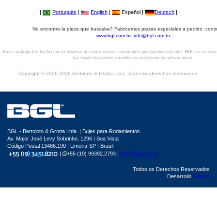
|
Português
|
English
|
Español |
Deutsch
|
No encontro la pieza que buscaba? Fabricamos piezas especiales a pedido, cons
www.bgl.com.br
info@bgl.com.br
Este catálogo fue hecho con el objetivo de evitar errores eventuales que puedan suceder. BGL se reserv
las especificaciones cuando sea necesario sin previo aviso.
Copyright © 2006-2026 Bertoloto & Grotta Ltda. Todos los derechos reservados.
BGL - Bertoloto & Grotta Ltda. | Bujes para Rodamientos.
Av. Major José Levy Sobrinho, 1296 | Boa Vista
Código Postal 13486.190 | Limeira-SP | Brasil
|
+55 (19) 99392.2793 |
info@bgl.com.br
Todos os Derechos Reservados
Desarrollo
Sphera