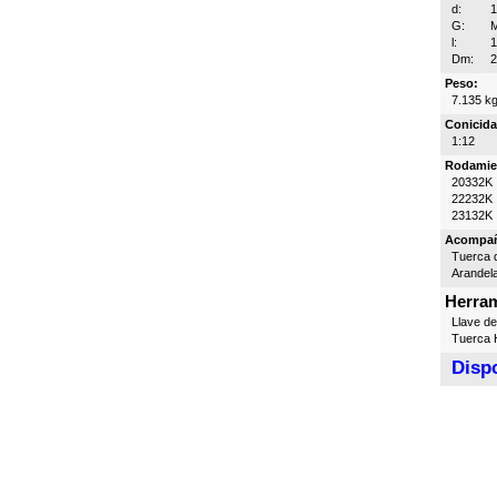
d:
G:
l:
Dm:
Peso:
7.135 k
Conicida
1:12
Rodamie
20332K
22232K
23132K
Acompa
Tuerca d
Arandel
Herram
Llave d
Tuerca H
Dispo