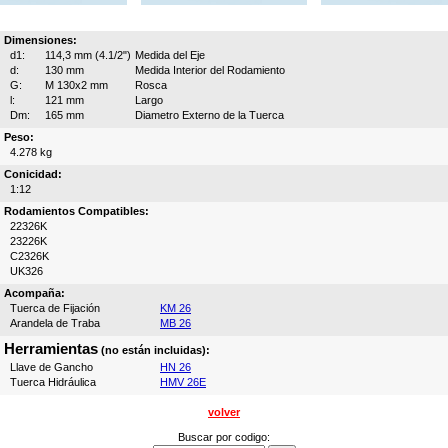
Dimensiones:
d1:
114,3 mm (4.1/2")
Medida del Eje
d:
130 mm
Medida Interior del Rodamiento
G:
M 130x2 mm
Rosca
l:
121 mm
Largo
Dm:
165 mm
Diametro Externo de la Tuerca
Peso:
4.278 kg
Conicidad:
1:12
Rodamientos Compatibles:
22326K
23226K
C2326K
UK326
Acompaña:
Tuerca de Fijación
KM 26
Arandela de Traba
MB 26
Herramientas
(no están incluidas):
Llave de Gancho
HN 26
Tuerca Hidráulica
HMV 26E
volver
Buscar por codigo: