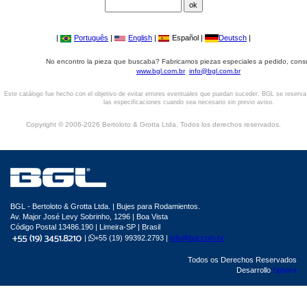
|
Português
|
English
|
Español |
Deutsch
|
No encontro la pieza que buscaba? Fabricamos piezas especiales a pedido, cons
www.bgl.com.br
info@bgl.com.br
Este catálogo fue hecho con el objetivo de evitar errores eventuales que puedan suceder. BGL se reserv
las especificaciones cuando sea necesario sin previo aviso.
Copyright © 2006-2026 Bertoloto & Grotta Ltda. Todos los derechos reservados.
BGL - Bertoloto & Grotta Ltda. | Bujes para Rodamientos.
Av. Major José Levy Sobrinho, 1296 | Boa Vista
Código Postal 13486.190 | Limeira-SP | Brasil
|
+55 (19) 99392.2793 |
info@bgl.com.br
Todos os Derechos Reservados
Desarrollo
Sphera