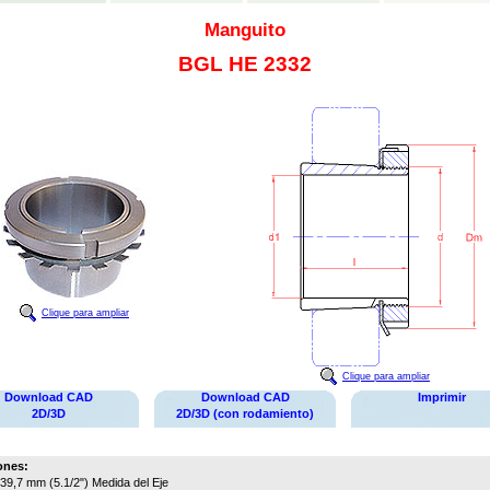
Manguito
BGL HE 2332
Clique para ampliar
Clique para ampliar
Download CAD
Download CAD
Imprimir
2D/3D
2D/3D (con rodamiento)
ones:
39,7 mm (5.1/2")
Medida del Eje