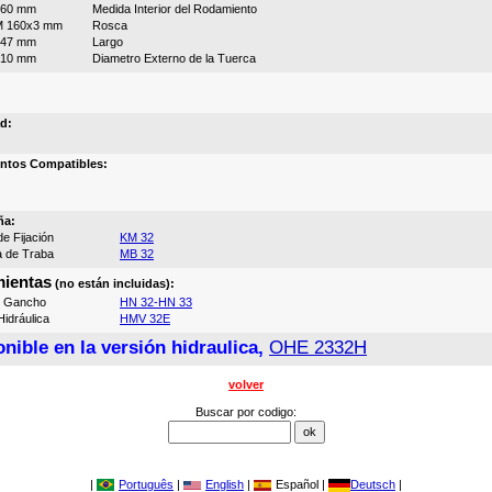
160 mm
Medida Interior del Rodamiento
M 160x3 mm
Rosca
147 mm
Largo
210 mm
Diametro Externo de la Tuerca
d:
ntos Compatibles:
ña:
e Fijación
KM 32
a de Traba
MB 32
ientas
(no están incluidas):
e Gancho
HN 32-HN 33
idráulica
HMV 32E
nible en la versión hidraulica,
OHE 2332H
volver
Buscar por codigo:
|
Português
|
English
|
Español |
Deutsch
|