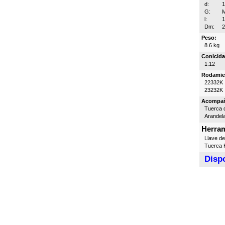
d:
G:
l:
Dm:
Peso:
8.6 kg
Conicida
1:12
Rodamie
22332K
23232K
Acompa
Tuerca d
Arandel
Herram
Llave d
Tuerca H
Dispo