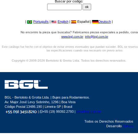
Buscar por codigo:
|
Português
|
English
|
Español |
Deutsch
|
No encontro la pieza que buscaba? Fabricamos piezas especiales a pedido, cons
www.bgl.com.br
info@bgl.com.br
Este catálogo fue hecho con el objetivo de evitar errores eventuales que puedan suceder. BGL se reserv
las especificaciones cuando sea necesario sin previo aviso.
Copyright © 2006-2026 Bertoloto & Grotta Ltda. Todos los derechos reservados.
BGL - Bertoloto & Grotta Ltda. | Bujes para Rodamientos.
Av. Major José Levy Sobrinho, 1296 | Boa Vista
Código Postal 13486.190 | Limeira-SP | Brasil
|
+55 (19) 99392.2793 |
info@bgl.com.br
Todos os Derechos Reservados
Desarrollo
Sphera