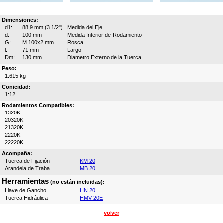
Dimensiones:
d1:
88,9 mm (3.1/2")
Medida del Eje
d:
100 mm
Medida Interior del Rodamiento
G:
M 100x2 mm
Rosca
l:
71 mm
Largo
Dm:
130 mm
Diametro Externo de la Tuerca
Peso:
1.615 kg
Conicidad:
1:12
Rodamientos Compatibles:
1320K
20320K
21320K
2220K
22220K
Acompaña:
Tuerca de Fijación
KM 20
Arandela de Traba
MB 20
Herramientas
(no están incluidas):
Llave de Gancho
HN 20
Tuerca Hidráulica
HMV 20E
volver