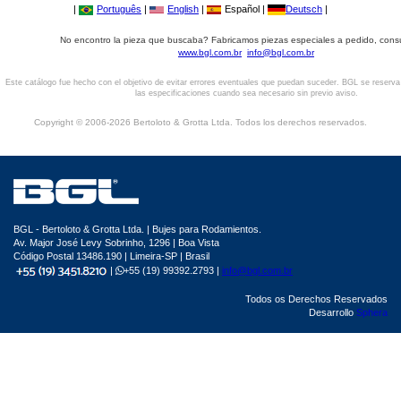
|
Português
|
English
|
Español |
Deutsch
|
No encontro la pieza que buscaba? Fabricamos piezas especiales a pedido, cons
www.bgl.com.br
info@bgl.com.br
Este catálogo fue hecho con el objetivo de evitar errores eventuales que puedan suceder. BGL se reserv
las especificaciones cuando sea necesario sin previo aviso.
Copyright © 2006-2026 Bertoloto & Grotta Ltda. Todos los derechos reservados.
BGL - Bertoloto & Grotta Ltda. | Bujes para Rodamientos.
Av. Major José Levy Sobrinho, 1296 | Boa Vista
Código Postal 13486.190 | Limeira-SP | Brasil
|
+55 (19) 99392.2793 |
info@bgl.com.br
Todos os Derechos Reservados
Desarrollo
Sphera