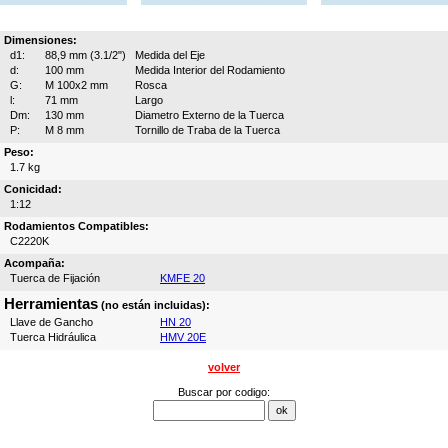
Dimensiones:
d1:
88,9 mm (3.1/2")
Medida del Eje
d:
100 mm
Medida Interior del Rodamiento
G:
M 100x2 mm
Rosca
l:
71 mm
Largo
Dm:
130 mm
Diametro Externo de la Tuerca
P:
M 8 mm
Tornillo de Traba de la Tuerca
Peso:
1.7 kg
Conicidad:
1:12
Rodamientos Compatibles:
C2220K
Acompaña:
Tuerca de Fijación
KMFE 20
Herramientas
(no están incluidas):
Llave de Gancho
HN 20
Tuerca Hidráulica
HMV 20E
volver
Buscar por codigo: