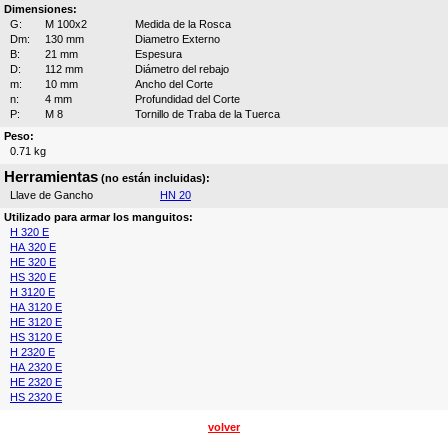
Dimensiones:
G:
M 100x2
Medida de la Rosca
Dm:
130 mm
Diametro Externo
B:
21 mm
Espesura
D:
112 mm
Diámetro del rebajo
m:
10 mm
Ancho del Corte
n:
4 mm
Profundidad del Corte
P:
M 8
Tornillo de Traba de la Tuerca
Peso:
0.71 kg
Herramientas
(no están incluidas):
Llave de Gancho
HN 20
Utilizado para armar los manguitos:
H 320 E
HA 320 E
HE 320 E
HS 320 E
H 3120 E
HA 3120 E
HE 3120 E
HS 3120 E
H 2320 E
HA 2320 E
HE 2320 E
HS 2320 E
volver