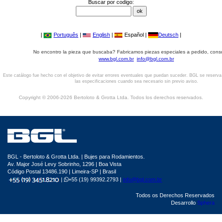
Buscar por codigo:
|
Português
|
English
|
Español |
Deutsch
|
No encontro la pieza que buscaba? Fabricamos piezas especiales a pedido, cons
www.bgl.com.br
info@bgl.com.br
Este catálogo fue hecho con el objetivo de evitar errores eventuales que puedan suceder. BGL se reserv
las especificaciones cuando sea necesario sin previo aviso.
Copyright © 2006-2026 Bertoloto & Grotta Ltda. Todos los derechos reservados.
BGL - Bertoloto & Grotta Ltda. | Bujes para Rodamientos.
Av. Major José Levy Sobrinho, 1296 | Boa Vista
Código Postal 13486.190 | Limeira-SP | Brasil
|
+55 (19) 99392.2793 |
info@bgl.com.br
Todos os Derechos Reservados
Desarrollo
Sphera