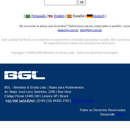
|
Português
|
English
|
Español |
Deutsch
|
No encontro la pieza que buscaba? Fabricamos piezas especiales a pedido, cons
www.bgl.com.br
info@bgl.com.br
Este catálogo fue hecho con el objetivo de evitar errores eventuales que puedan suceder. BGL se reserv
las especificaciones cuando sea necesario sin previo aviso.
Copyright © 2006-2026 Bertoloto & Grotta Ltda. Todos los derechos reservados.
BGL - Bertoloto & Grotta Ltda. | Bujes para Rodamientos.
Av. Major José Levy Sobrinho, 1296 | Boa Vista
Código Postal 13486.190 | Limeira-SP | Brasil
|
+55 (19) 99392.2793 |
info@bgl.com.br
Todos os Derechos Reservados
Desarrollo
Sphera