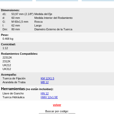
Dimensiones:
d1:
53,97 mm (2.1/8")
Medida del Eje
d:
60 mm
Medida Interior del Rodamiento
G:
M 60x1,5 mm
Rosca
l:
62 mm
Largo
Dm:
80 mm
Diametro Externo de la Tuerca
Peso:
0.468 kg
Conicidad:
1:12
Rodamientos Compatibles:
22312K
2312K
UK212
UK312
Acompaña:
Tuerca de Fijación
KM 12X1.5
Arandela de Traba
MB 12
Herramientas
(no están incluidas):
Llave de Gancho
HN 12
Tuerca Hidráulica
HMV 12x1.5E
volver
Buscar por codigo: